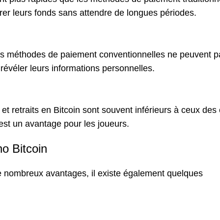
rer leurs fonds sans attendre de longues périodes.
les méthodes de paiement conventionnelles ne peuvent p
révéler leurs informations personnelles.
et retraits en Bitcoin sont souvent inférieurs à ceux des
 est un avantage pour les joueurs.
o Bitcoin
de nombreux avantages, il existe également quelques