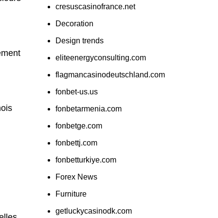
cresuscasinofrance.net
Decoration
Design trends
nement
eliteenergyconsulting.com
flagmancasinodeutschland.com
fonbet-us.us
ois
fonbetarmenia.com
fonbetge.com
fonbettj.com
fonbetturkiye.com
Forex News
Furniture
getluckycasinodk.com
lles,