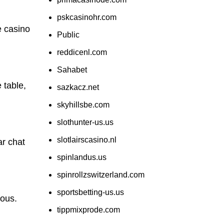
pskcasinohr.com
e casino
Public
reddicenl.com
Sahabet
 table,
sazkacz.net
skyhillsbe.com
slothunter-us.us
slotlairscasino.nl
ar chat
spinlandus.us
spinrollzswitzerland.com
sportsbetting-us.us
vous.
tippmixprode.com