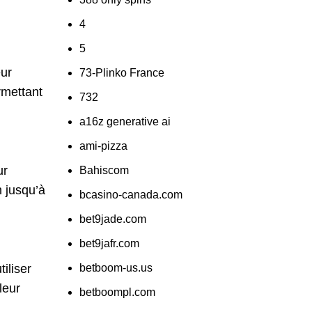
4
5
eur
73-Plinko France
rmettant
732
a16z generative ai
ami-pizza
ur
Bahiscom
n jusqu’à
bcasino-canada.com
bet9jade.com
bet9jafr.com
iliser
betboom-us.us
leur
betboompl.com