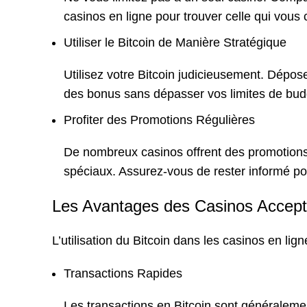
casinos en ligne pour trouver celle qui vous 
Utiliser le Bitcoin de Manière Stratégique
Utilisez votre Bitcoin judicieusement. Dépo
des bonus sans dépasser vos limites de bud
Profiter des Promotions Régulières
De nombreux casinos offrent des promotions
spéciaux. Assurez-vous de rester informé p
Les Avantages des Casinos Accepta
L’utilisation du Bitcoin dans les casinos en li
Transactions Rapides
Les transactions en Bitcoin sont généraleme