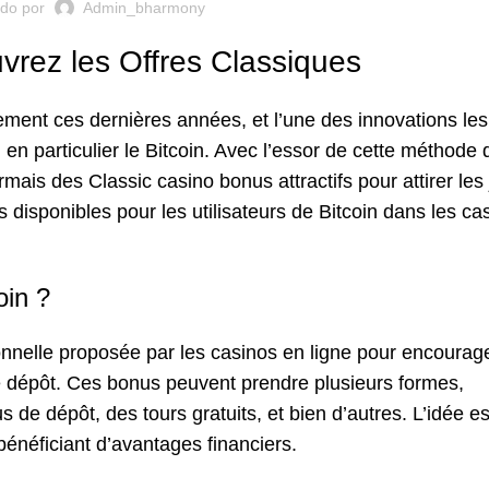
ado por
Admin_bharmony
vrez les Offres Classiques
ment ces dernières années, et l’une des innovations les
en particulier le Bitcoin. Avec l’essor de cette méthode 
ormais des
Classic casino
bonus attractifs pour attirer les
s disponibles pour les utilisateurs de Bitcoin dans les ca
oin ?
onnelle proposée par les casinos en ligne pour encourage
e dépôt. Ces bonus peuvent prendre plusieurs formes,
e dépôt, des tours gratuits, et bien d’autres. L’idée es
 bénéficiant d’avantages financiers.