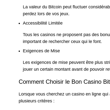
La valeur du Bitcoin peut fluctuer considéra
perdez lors de vos jeux.
Accessibilité Limitée
Tous les casinos ne proposent pas des bonus p
important de rechercher ceux qui le font.
Exigences de Mise
Les exigences de mise peuvent être plus stri
jouer un certain montant avant de pouvoir ret
Comment Choisir le Bon Casino Bit
Lorsque vous cherchez un casino en ligne qui a
plusieurs critères :