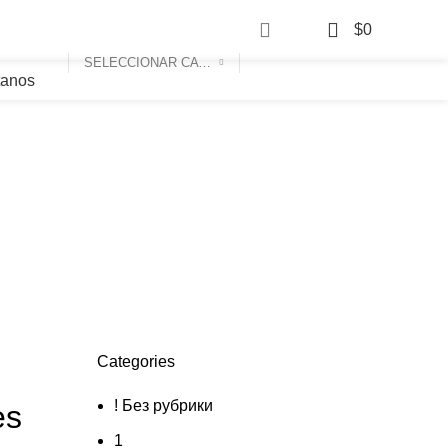
0
$
0
SELECCIONAR CATEGORÍA
tanos
Tel: 313 2883012
Categories
! Без рубрики
es
1