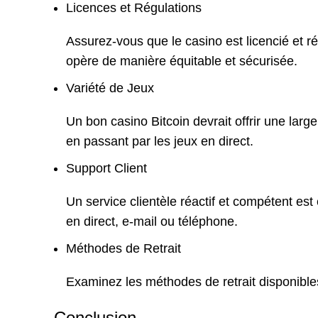
Licences et Régulations
Assurez-vous que le casino est licencié et r
opère de manière équitable et sécurisée.
Variété de Jeux
Un bon casino Bitcoin devrait offrir une lar
en passant par les jeux en direct.
Support Client
Un service clientèle réactif et compétent est
en direct, e-mail ou téléphone.
Méthodes de Retrait
Examinez les méthodes de retrait disponibles
Conclusion