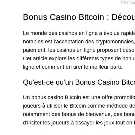
Public
Bonus Casino Bitcoin : Décou
Le monde des casinos en ligne a évolué rapide
notables est l’acceptation des cryptomonnaies, 
paiement, les casinos en ligne proposent dés
Cet article explore les différents types de bonu
ligne et comment en tirer le meilleur parti.
Qu’est-ce qu’un Bonus Casino Bitc
Un bonus casino Bitcoin est une offre promoti
joueurs à utiliser le Bitcoin comme méthode d
notamment des bonus de bienvenue, des bonus d
d’inciter les joueurs à essayer les jeux tout en