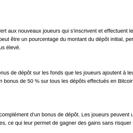
t aux nouveaux joueurs qui s’inscrivent et effectuent l
peut être un pourcentage du montant du dépôt initial, pe
us élevé.
us de dépôt sur les fonds que les joueurs ajoutent à le
n bonus de 50 % sur tous les dépôts effectués en Bitcoi
 complément d’un bonus de dépôt. Les joueurs peuvent ut
es, ce qui leur permet de gagner des gains sans risquer 