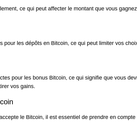
blement, ce qui peut affecter le montant que vous gagne
our les dépôts en Bitcoin, ce qui peut limiter vos choix.
ctes pour les bonus Bitcoin, ce qui signifie que vous dev
irer vos gains.
coin
ccepte le Bitcoin, il est essentiel de prendre en compte