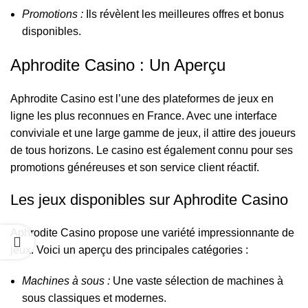
Promotions :
Ils révèlent les meilleures offres et bonus
disponibles.
Aphrodite Casino : Un Aperçu
Aphrodite Casino est l’une des plateformes de jeux en
ligne les plus reconnues en France. Avec une interface
conviviale et une large gamme de jeux, il attire des joueurs
de tous horizons. Le casino est également connu pour ses
promotions généreuses et son service client réactif.
Les jeux disponibles sur Aphrodite Casino
Aphrodite Casino propose une variété impressionnante de
jeux. Voici un aperçu des principales catégories :
Machines à sous :
Une vaste sélection de machines à
sous classiques et modernes.