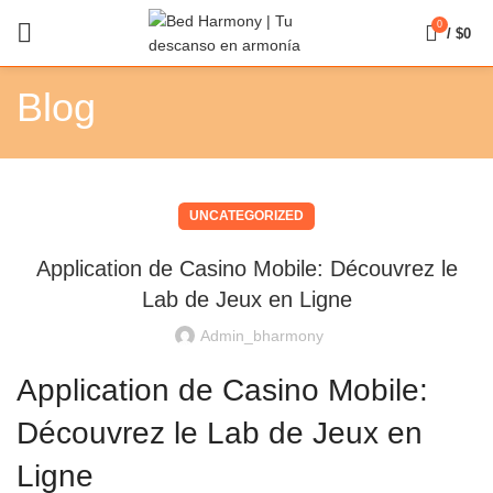
0
/
$
0
Blog
UNCATEGORIZED
Application de Casino Mobile: Découvrez le
Lab de Jeux en Ligne
Admin_bharmony
Application de Casino Mobile:
Découvrez le Lab de Jeux en
Ligne