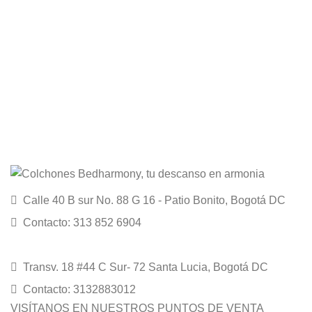
Calle 40 B sur No. 88 G 16 - Patio Bonito, Bogotá DC
Contacto: 313 852 6904
Transv. 18 #44 C Sur- 72 Santa Lucia, Bogotá DC
Contacto: 3132883012
VISÍTANOS EN NUESTROS PUNTOS DE VENTA