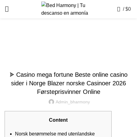
0
/
$
0
Blog
UNCATEGORIZED
ᗎ Casino mega fortune Beste online casino
sider i Norge Blazer norske Casinoer 2026
Førsteprisvinner Online
Admin_bharmony
Content
Norsk berømmelse med utenlandske