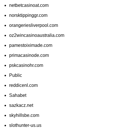
netbetcasinoat.com
norsktippinggr.com
orangeriesliverpool.com
oz2wincasinoaustralia.com
pamestoiximade.com
primacasinode.com
pskcasinohr.com
Public
reddicenl.com
Sahabet
sazkacz.net
skyhillsbe.com
slothunter-us.us