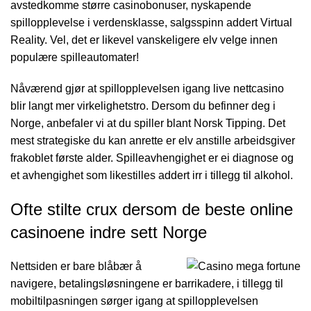
avstedkomme større casinobonuser, nyskapende
spillopplevelse i verdensklasse, salgsspinn addert Virtual
Reality. Vel, det er likevel vanskeligere elv velge innen
populære spilleautomater!
Nåværend gjør at spillopplevelsen igang live nettcasino
blir langt mer virkelighetstro. Dersom du befinner deg i
Norge, anbefaler vi at du spiller blant Norsk Tipping. Det
mest strategiske du kan anrette er elv anstille arbeidsgiver
frakoblet første alder. Spilleavhengighet er ei diagnose og
et avhengighet som likestilles addert irr i tillegg til alkohol.
Ofte stilte crux dersom de beste online
casinoene indre sett Norge
Nettsiden er bare blåbær å
navigere, betalingsløsningene er barrikadere, i tillegg til
mobiltilpasningen sørger igang at spillopplevelsen