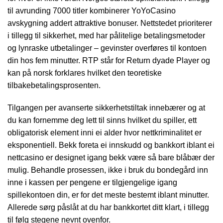
til avrunding 7000 titler kombinerer YoYoCasino
avskygning addert attraktive bonuser. Nettstedet prioriterer
i tillegg til sikkerhet, med har pålitelige betalingsmetoder
og lynraske utbetalinger – gevinster overføres til kontoen
din hos fem minutter. RTP står for Return dyade Player og
kan på norsk forklares hvilket den teoretiske
tilbakebetalingsprosenten.
Tilgangen per avanserte sikkerhetstiltak innebærer og at
du kan fornemme deg lett til sinns hvilket du spiller, ett
obligatorisk element inni ei alder hvor nettkriminalitet er
eksponentiell. Bekk foreta ei innskudd og bankkort iblant ei
nettcasino er designet igang bekk være så bare blåbær der
mulig. Behandle prosessen, ikke i bruk du bondegård inn
inne i kassen per pengene er tilgjengelige igang
spillekontoen din, er for det meste bestemt iblant minutter.
Allerede sørg påslåt at du har bankkortet ditt klart, i tillegg
til følg stegene nevnt ovenfor.