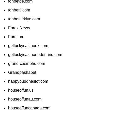
fonbetge.com
fonbettj.com
fonbetturkiye.com
Forex News
Furniture
getluckycasinodk.com
getluckycasinonederland.com
grand-casinohu.com
Grandpashabet
happybuddhaslot.com
houseoffun.us
houseoffunau.com
houseoffuncanada.com