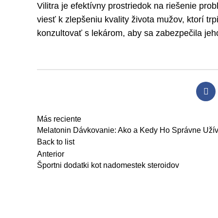
Vilitra je efektívny prostriedok na riešenie pr
viesť k zlepšeniu kvality života mužov, ktorí t
konzultovať s lekárom, aby sa zabezpečila jeh
Más reciente
Melatonin Dávkovanie: Ako a Kedy Ho Správne Užív
Back to list
Anterior
Športni dodatki kot nadomestek steroidov