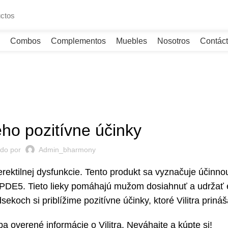
Combos
Complementos
Muebles
Nosotros
Contác
UNCATEGORIZED
jeho pozitívne účinky
ado por
Admin_bharmony
u erektilnej dysfunkcie. Tento produkt sa vyznačuje účinno
ory PDE5. Tieto lieky pomáhajú mužom dosiahnuť a udržať 
ekoch si priblížime pozitívne účinky, ktoré Vilitra prináš
iba overené informácie o
Vilitra
. Neváhajte a kúpte si!