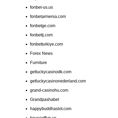
fonbet-us.us
fonbetarmenia.com
fonbetge.com
fonbettj.com
fonbetturkiye.com
Forex News
Furniture
getluckycasinodk.com
getluckycasinonederland.com
grand-casinohu.com
Grandpashabet
happybuddhaslot.com
houseoffun.us