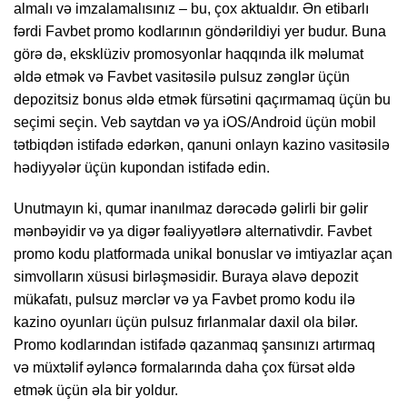
almalı və imzalamalısınız – bu, çox aktualdır. Ən etibarlı
fərdi Favbet promo kodlarının göndərildiyi yer budur. Buna
görə də, eksklüziv promosyonlar haqqında ilk məlumat
əldə etmək və Favbet vasitəsilə pulsuz zənglər üçün
depozitsiz bonus əldə etmək fürsətini qaçırmamaq üçün bu
seçimi seçin. Veb saytdan və ya iOS/Android üçün mobil
tətbiqdən istifadə edərkən, qanuni onlayn kazino vasitəsilə
hədiyyələr üçün kupondan istifadə edin.
Unutmayın ki, qumar inanılmaz dərəcədə gəlirli bir gəlir
mənbəyidir və ya digər fəaliyyətlərə alternativdir. Favbet
promo kodu platformada unikal bonuslar və imtiyazlar açan
simvolların xüsusi birləşməsidir. Buraya əlavə depozit
mükafatı, pulsuz mərclər və ya Favbet promo kodu ilə
kazino oyunları üçün pulsuz fırlanmalar daxil ola bilər.
Promo kodlarından istifadə qazanmaq şansınızı artırmaq
və müxtəlif əyləncə formalarında daha çox fürsət əldə
etmək üçün əla bir yoldur.