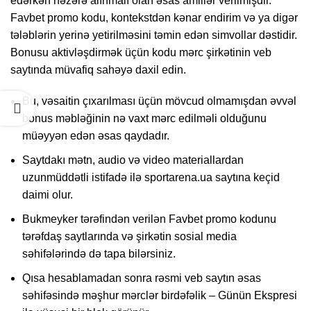
edərkən nəzərə alınmalı olan əsas amillər verilmişdir.
Favbet promo kodu, kontekstdən kənar endirim və ya digər
tələblərin yerinə yetirilməsini təmin edən simvollar dəstidir.
Bonusu aktivləşdirmək üçün kodu mərc şirkətinin veb
saytında müvafiq sahəyə daxil edin.
Bu, vəsaitin çıxarılması üçün mövcud olmamışdan əvvəl
bonus məbləğinin nə vaxt mərc edilməli olduğunu
müəyyən edən əsas qaydadır.
Saytdakı mətn, audio və video materiallardan
uzunmüddətli istifadə ilə sportarena.ua saytına keçid
daimi olur.
Bukmeyker tərəfindən verilən Favbet promo kodunu
tərəfdaş saytlarında və şirkətin sosial media
səhifələrində də tapa bilərsiniz.
Qısa hesablamadan sonra rəsmi veb saytın əsas
səhifəsində məşhur mərclər birdəfəlik – Günün Ekspresi