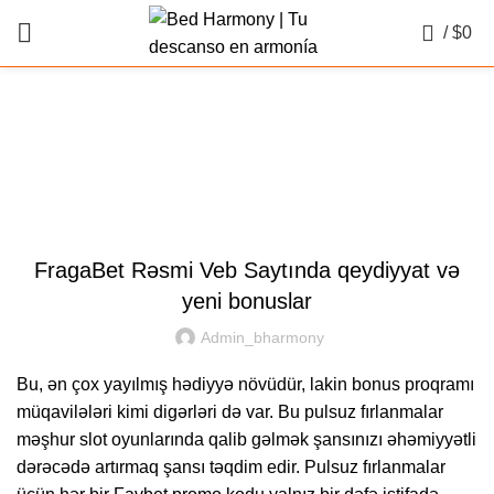
0
/
$
0
Blog
UNCATEGORIZED
FragaBet Rəsmi Veb Saytında qeydiyyat və
yeni bonuslar
Admin_bharmony
Bu, ən çox yayılmış hədiyyə növüdür, lakin bonus proqramı
müqavilələri kimi digərləri də var. Bu pulsuz fırlanmalar
məşhur slot oyunlarında qalib gəlmək şansınızı əhəmiyyətli
dərəcədə artırmaq şansı təqdim edir. Pulsuz fırlanmalar