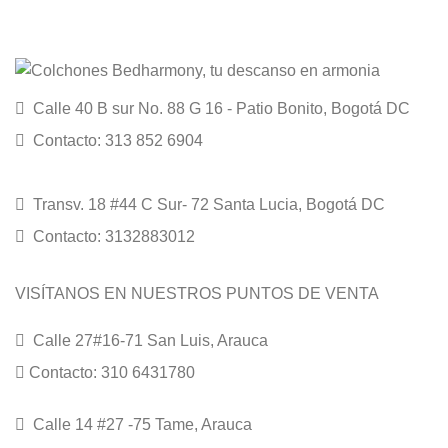
Calle 40 B sur No. 88 G 16 - Patio Bonito, Bogotá DC
Contacto: 313 852 6904
Transv. 18 #44 C Sur- 72 Santa Lucia, Bogotá DC
Contacto: 3132883012
VISÍTANOS EN NUESTROS PUNTOS DE VENTA
Calle 27#16-71 San Luis, Arauca
Contacto: 310 6431780
Calle 14 #27 -75 Tame, Arauca