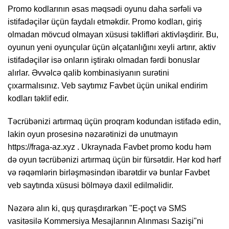
Promo kodlarının əsas məqsədi oyunu daha sərfəli və
istifadəçilər üçün faydalı etməkdir. Promo kodları, giriş
olmadan mövcud olmayan xüsusi təklifləri aktivləşdirir. Bu,
oyunun yeni oyunçular üçün əlçatanlığını xeyli artırır, aktiv
istifadəçilər isə onların iştirakı olmadan fərdi bonuslar
alırlar. Əvvəlcə qalib kombinasiyanın surətini
çıxarmalısınız. Veb saytımız Favbet üçün unikal endirim
kodları təklif edir.
Təcrübənizi artırmaq üçün proqram kodundan istifadə edin,
lakin oyun prosesinə nəzarətinizi də unutmayın
https://fraga-az.xyz
. Ukraynada Favbet promo kodu həm
də oyun təcrübənizi artırmaq üçün bir fürsətdir. Hər kod hərf
və rəqəmlərin birləşməsindən ibarətdir və bunlar Favbet
veb saytında xüsusi bölməyə daxil edilməlidir.
Nəzərə alın ki, quş quraşdırarkən "E-poçt və SMS
vasitəsilə Kommersiya Mesajlarının Alınması Sazişi"ni