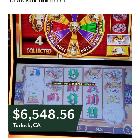
ilə xüsusi bir blok görünür.