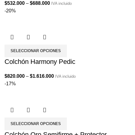
Price
$
532.000
–
$
688.000
IVA incluido
range:
-20%
$532.000
through
$688.000
SELECCIONAR OPCIONES
Colchón Harmony Pedic
Price
$
820.000
–
$
1.616.000
IVA incluido
range:
-17%
$820.000
through
$1.616.000
SELECCIONAR OPCIONES
Colchón Oro Semifirme + Protector