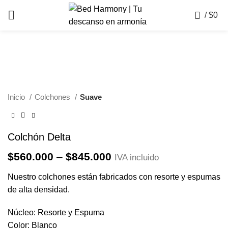
0
/
$
0
-25%
Click to enlarge
Inicio
Colchones
Suave
Colchón Delta
Price
$
560.000
–
$
845.000
IVA incluido
range:
Nuestro colchones están fabricados con resorte y espumas
$560.000
de alta densidad.
through
$845.000
Núcleo: Resorte y Espuma
Color: Blanco