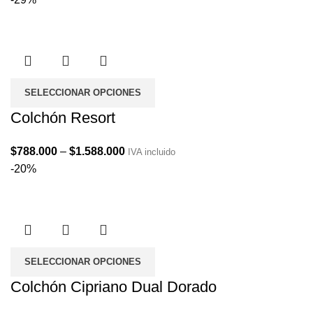
$1.256.000
through
$2.416.000
SELECCIONAR OPCIONES
Colchón Resort
Price
$
788.000
–
$
1.588.000
IVA incluido
range:
-20%
$788.000
through
$1.588.000
SELECCIONAR OPCIONES
Colchón Cipriano Dual Dorado