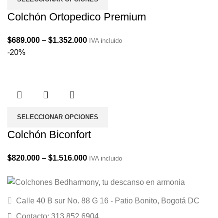
Colchón Ortopedico Premium
Price
$
689.000
–
$
1.352.000
IVA incluido
range:
-20%
$689.000
through
$1.352.000
SELECCIONAR OPCIONES
Colchón Biconfort
Price
$
820.000
–
$
1.516.000
IVA incluido
range:
$820.000
through
Calle 40 B sur No. 88 G 16 - Patio Bonito, Bogotá DC
$1.516.000
Contacto: 313 852 6904