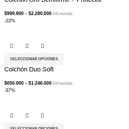
Price
$
999.900
–
$
2.280.000
IVA incluido
range:
-22%
$999.900
through
$2.280.000
SELECCIONAR OPCIONES
Colchón Duo Soft
Price
$
650.000
–
$
1.246.000
IVA incluido
range:
-37%
$650.000
through
$1.246.000
SELECCIONAR OPCIONES