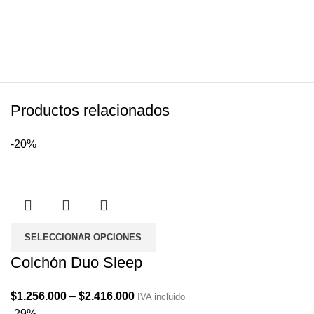
Productos relacionados
-20%
SELECCIONAR OPCIONES
Colchón Duo Sleep
Price
$
1.256.000
–
$
2.416.000
IVA incluido
range:
-29%