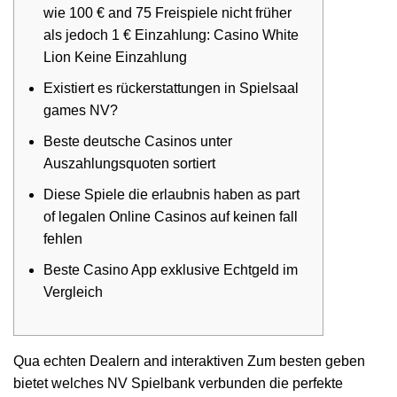
wie 100 € and 75 Freispiele nicht früher
als jedoch 1 € Einzahlung: Casino White
Lion Keine Einzahlung
Existiert es rückerstattungen in Spielsaal
games NV?
Beste deutsche Casinos unter
Auszahlungsquoten sortiert
Diese Spiele die erlaubnis haben as part
of legalen Online Casinos auf keinen fall
fehlen
Beste Casino App exklusive Echtgeld im
Vergleich
Qua echten Dealern and interaktiven Zum besten geben
bietet welches NV Spielbank verbunden die perfekte